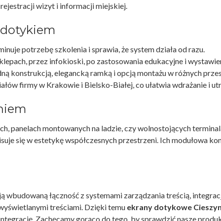
ejestracji wizyt i informacji miejskiej.
a dotykiem
minuje potrzebę szkolenia i sprawia, że system działa od razu.
lepach, przez infokioski, po zastosowania edukacyjne i wystawie
ną konstrukcją, elegancką ramką i opcją montażu w różnych przest
ałów firmy w Krakowie i Bielsko-Białej, co ułatwia wdrażanie i ut
eniem
ych, panelach montowanych na ladzie, czy wolnostojących termina
suje się w estetykę współczesnych przestrzeni. Ich modułowa kons
ją wbudowaną łączność z systemami zarządzania treścią, integracj
wyświetlanymi treściami. Dzięki temu
ekrany dotykowe Cieszy
 integrację. Zachęcamy gorąco do tego, by sprawdzić nasze produkt