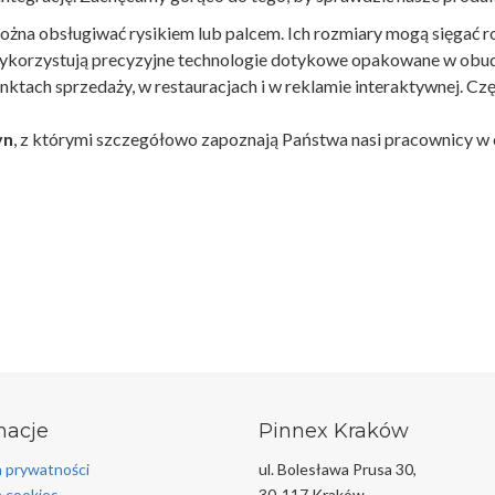
ożna obsługiwać rysikiem lub palcem. Ich rozmiary mogą sięgać 
ykorzystują precyzyjne technologie dotykowe opakowane w obud
nktach sprzedaży, w restauracjach i w reklamie interaktywnej. C
yn
, z którymi szczegółowo zapoznają Państwa nasi pracownicy w 
macje
Pinnex Kraków
a prywatności
ul. Bolesława Prusa 30,
a cookies
30-117 Kraków