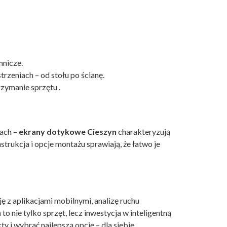
nnicze.
rzeniach – od stołu po ścianę.
rzymanie sprzętu .
lach –
ekrany dotykowe Cieszyn
charakteryzują
trukcja i opcje montażu sprawiają, że łatwo je
ę z aplikacjami mobilnymi, analizę ruchu
n
to nie tylko sprzęt, lecz inwestycja w inteligentną
y i wybrać najlepszą opcję – dla siebie.