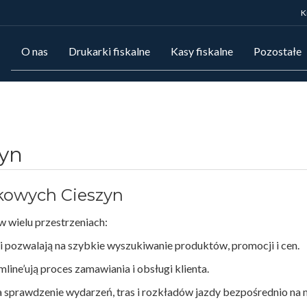
K
O nas
Drukarki fiskalne
Kasy fiskalne
Pozostałe
zyn
kowych Cieszyn
 wielu przestrzeniach:
ki pozwalają na szybkie wyszukiwanie produktów, promocji i cen.
line’ują proces zamawiania i obsługi klienta.
na sprawdzenie wydarzeń, tras i rozkładów jazdy bezpośrednio na 