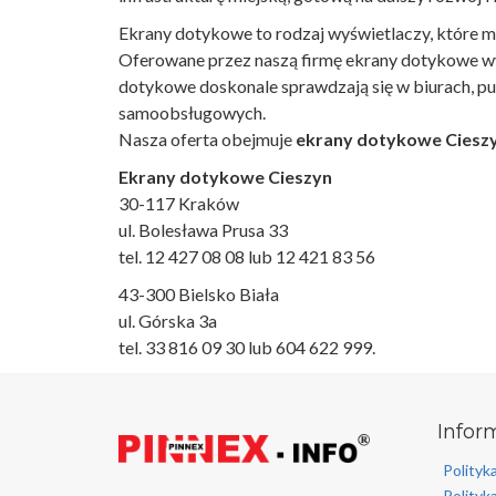
Ekrany dotykowe to rodzaj wyświetlaczy, które m
Oferowane przez naszą firmę ekrany dotykowe w
dotykowe doskonale sprawdzają się w biurach, pu
samoobsługowych.
Nasza oferta obejmuje
ekrany dotykowe Ciesz
Ekrany dotykowe Cieszyn
30-117
Kraków
ul. Bolesława Prusa 33
tel. 12 427 08 08 lub 12 421 83 56
43-300
Bielsko Biała
ul. Górska 3a
tel. 33 816 09 30 lub 604 622 999.
Infor
Polityk
Polityk