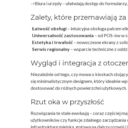
->Biura i urzędy – ułatwiają dostęp do formularzy, r
Zalety, które przemawiają z
Łatwość obsługi
– intuicyjna obsługa palcem eli
Uniwersalność zastosowania
– od POS-ów w sk
Estetyka i trwałość
– nowoczesne ekrany z solid
Serwis regionalny
– wsparcie techniczne z oddzi
Wygląd i integracja z otocz
Niezależnie od tego, czy mowa o kioskach stojąc
się minimalistycznym designem, który idealnie wpi
dostosować do różnych powierzchni użytkowych.
Rzut oka w przyszłość
Rozwiązania te stale ewoluują – coraz częściej ma
użytkowników czy funkcje zdalnego zarządzania 
infrastrukturę miejską, gotową na dalszy rozwój i