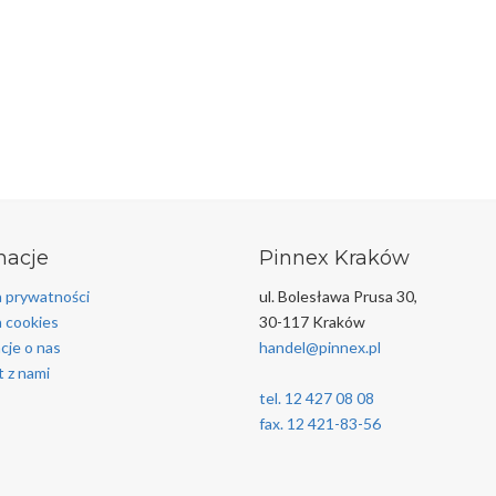
macje
Pinnex Kraków
a prywatności
ul. Bolesława Prusa 30,
a cookies
30-117 Kraków
cje o nas
handel@pinnex.pl
 z nami
tel. 12 427 08 08
fax. 12 421-83-56