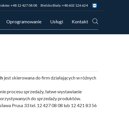
raków: +48 12 427 08 08
Bielsko Biała: +48 602 126 624
Oprogramowanie
Usługi
Kontakt
ch
jest skierowana do firm działających w różnych
nie procesu sprzedaży, łatwe wystawianie
orzystywanych do sprzedaży produktów.
sława Prusa 33 tel. 12 427 08 08 lub 12 421 83 56