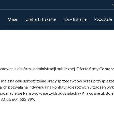
K
O nas
Drukarki fiskalne
Kasy fiskalne
Pozostałe
owania dla firm i administracji publicznej. Oferta firmy
Comar
h
mają na celu uproszczenie pracy sprzedawców przez przyspiesze
h pozwala na indywidualną konfigurację różnych urządzeń wyk
poznacie się Państwo w naszych oddziałach w
Krakowie
ul. Bole
9 30 lub 604 622 999.